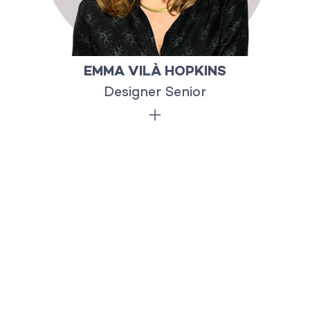
EMMA VILÀ HOPKINS
Designer Senior
s
Emma est biculturelle, binationale,
bilingue… mais jamais
ambivalente. Même si son cœur
balance entre Londres et
Barcelone, c’est à Paris qu’elle voue
fidélité depuis de longues années.
Ici, Emma a découvert sa troisième
langue (celle de Molière)
et est devenue une
cycliste aguerrie.