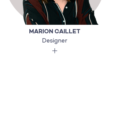
MARION CAILLET
Designer
Marion aime la nouveauté et les
chemins de traverse. Après un
passage en école de commerce, elle
s’oriente vers les métiers de l’art et
du design pour développer ses sens.
De l’esprit à la main qui créée, elle
jongle en toute simplicité entre
l’imaginaire et le réel. Amoureuse de
l’épouvantail Mr Jack depuis sa plus
tendre enfance, Marion a toujours