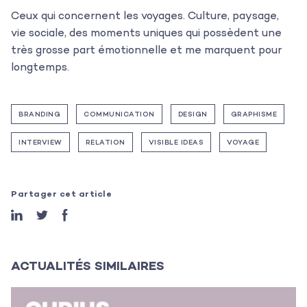
Ceux qui concernent les voyages. Culture, paysage,
Les projets
vie sociale, des moments uniques qui possèdent une
très grosse part émotionnelle et me marquent pour
Les actualités
longtemps.
L’équipe
BRANDING
COMMUNICATION
DESIGN
GRAPHISME
Contact
INTERVIEW
RELATION
VISIBLE IDEAS
VOYAGE
Partager cet article
ACTUALITÉS SIMILAIRES