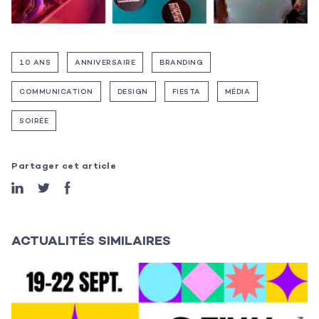
Les projets
Les actualités
10 ANS
ANNIVERSAIRE
BRANDING
L’équipe
COMMUNICATION
DESIGN
FIESTA
MÉDIA
Contact
SOIRÉE
Partager cet article
ACTUALITÉS SIMILAIRES