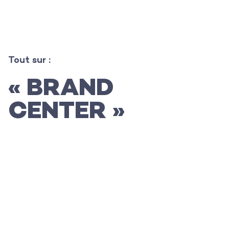
Tout sur :
L’agence
« BRAND
Les projets
CENTER »
Les actualités
L’équipe
Contact