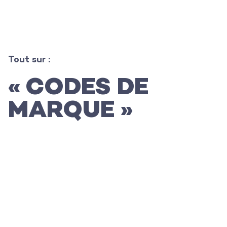
Tout sur :
L’agence
« CODES DE
Les projets
MARQUE »
Les actualités
L’équipe
Contact