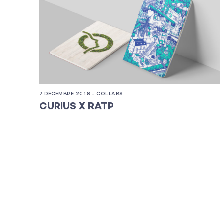
Les projets
Les actualité
7 DÉCEMBRE 2018 - COLLABS
L’équipe
CURIUS X RATP
Contact