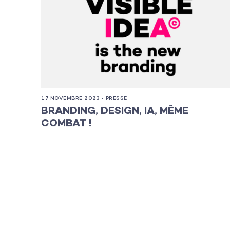
Les projets
Les actualité
17 NOVEMBRE 2023 - PRESSE
L’équipe
BRANDING, DESIGN, IA, MÊME
COMBAT !
Contact