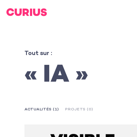
Tout sur :
« IA »
ACTUALITÉS (1)
PROJETS (0)
L’agence