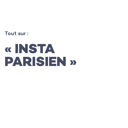
Tout sur :
L’agence
« INSTA
Les projets
PARISIEN »
Les actualités
L’équipe
Contact