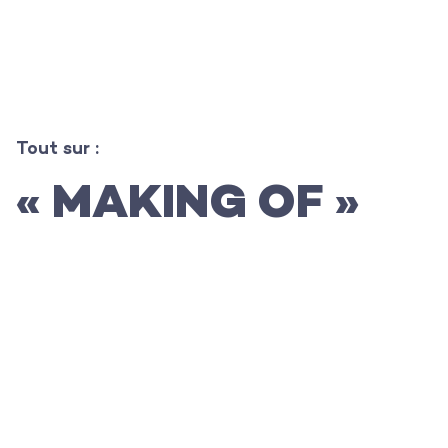
L’agence
Tout sur :
« MAKING OF »
Les projets
Les actualités
L’équipe
Contact