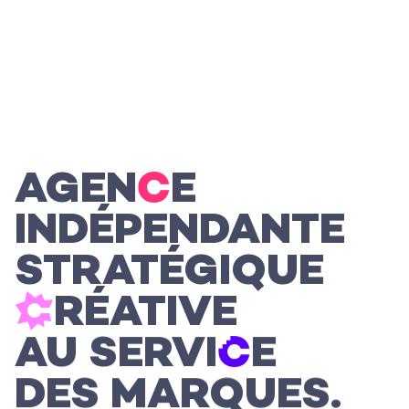
AGEN
C
E
INDÉPENDANTE
STRATÉGIQUE
L’agence

RÉATIVE
Les projets
AU SERVI

E
Les actualités
DES MARQUES.
L’équipe