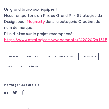
Un grand bravo aux équipes !
Nous remportons un Prix au Grand Prix Stratégies du
Design pour
Magnicity
dans la catégorie Création de
nom de marque.
Plus d’infos sur le projet récompensé :
https://www.strategies.fr/evenements/242020/241315
AWARDS
FESTIVAL
GRAND PRIX STRAT
NAMING
L’agence
PRIX
STRATÉGIES
Les projets
Les actualités
Partager cet article
L’équipe
Contact