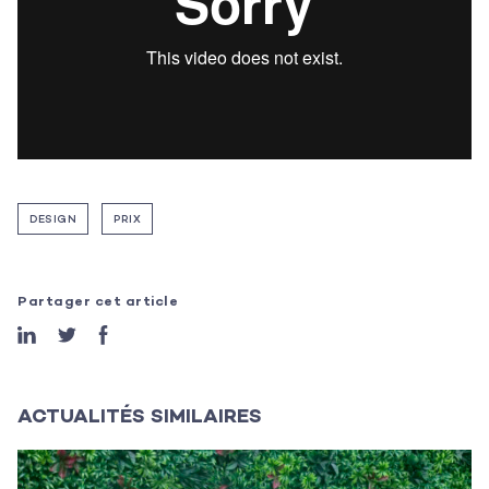
DESIGN
PRIX
L’agence
Les projets
Partager cet article
Les actualités
L’équipe
ACTUALITÉS SIMILAIRES
Contact