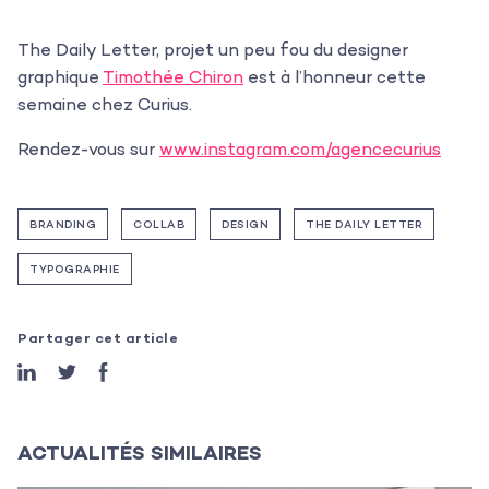
The Daily Letter, projet un peu fou du designer
graphique
Timothée Chiron
est à l’honneur cette
semaine chez Curius.
Rendez-vous sur
www.instagram.com/agencecurius
BRANDING
COLLAB
DESIGN
THE DAILY LETTER
L’agence
TYPOGRAPHIE
Les projets
Partager cet article
Les actualités
L’équipe
Contact
ACTUALITÉS SIMILAIRES