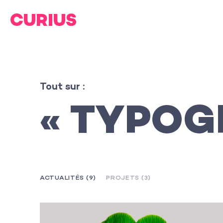
Tout sur :
« TYPOG
ACTUALITÉS (9)
PROJETS (3)