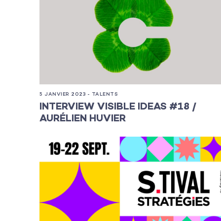
5 JANVIER 2023 - TALENTS
L’agence
INTERVIEW VISIBLE IDEAS #18 /
AURÉLIEN HUVIER
Les projets
Les actualité