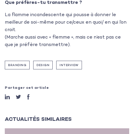
Que préfères-tu transmettre ?
Les projets
La flamme incandescente qui pousse à donner le
meilleur de soi-même pour ce/ceux en quoi/ en qui l’on
Les actualités
croit.
(Marche aussi avec « flemme », mais ce n’est pas ce
L’équipe
que je préfère transmettre).
Contact
BRANDING
DESIGN
INTERVIEW
Partager cet article
ACTUALITÉS SIMILAIRES