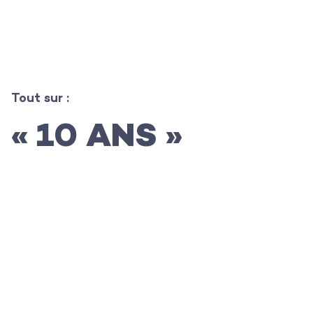
L’agence
Tout sur :
« 10 ANS »
Les projets
Les actualités
L’équipe
Contact