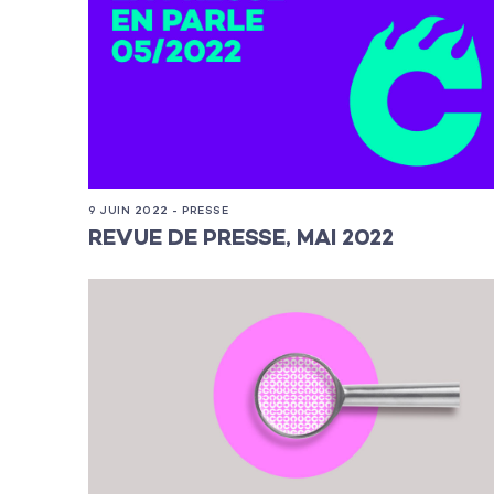
L’agence
Les projets
9 JUIN 2022 - PRESSE
Les actualité
REVUE DE PRESSE, MAI 2022
L’équipe
Contact