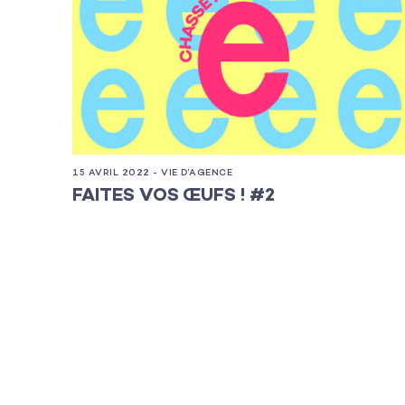
Les projets
Les actualité
15 AVRIL 2022 - VIE D’AGENCE
L’équipe
FAITES VOS ŒUFS ! #2
Contact