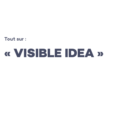
L’agence
Tout sur :
« VISIBLE IDEA »
Les projets
Les actualités
L’équipe
Contact