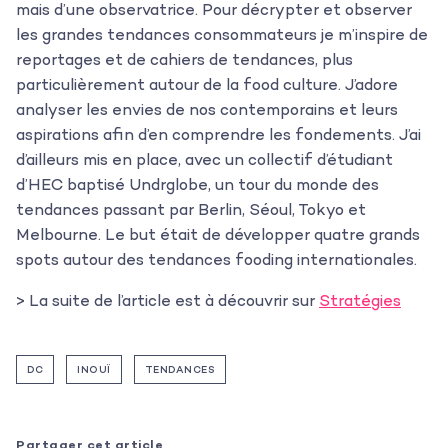
mais d’une observatrice. Pour décrypter et observer
les grandes tendances consommateurs je m’inspire de
reportages et de cahiers de tendances, plus
particulièrement autour de la food culture. J’adore
analyser les envies de nos contemporains et leurs
aspirations afin d’en comprendre les fondements. J’ai
d’ailleurs mis en place, avec un collectif d’étudiant
d’HEC baptisé Undrglobe, un tour du monde des
tendances passant par Berlin, Séoul, Tokyo et
Melbourne. Le but était de développer quatre grands
spots autour des tendances fooding internationales.
L’agence
> La suite de l’article est à découvrir sur
Stratégies
Les projets
DC
INOUÏ
TENDANCES
Les actualités
L’équipe
Partager cet article