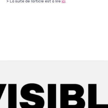
> La suite de l’article est à lire
ici
.