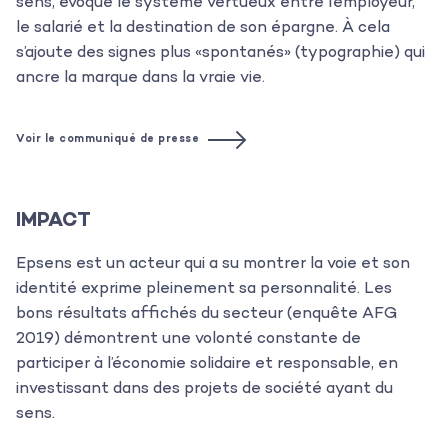
sens, évoque le système vertueux entre l’employeur,
Les projets
le salarié et la destination de son épargne. À cela
s’ajoute des signes plus «spontanés» (typographie) qui
Les actualités
ancre la marque dans la vraie vie.
L’équipe
Voir le communiqué de presse
Contact
IMPACT
Epsens est un acteur qui a su montrer la voie et son
identité exprime pleinement sa personnalité. Les
bons résultats affichés du secteur (enquête AFG
2019) démontrent une volonté constante de
participer à l’économie solidaire et responsable, en
investissant dans des projets de société ayant du
sens.