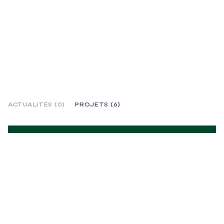
ACTUALITÉS (0)
PROJETS (6)
ÉQUILIBRE & INSTINCT – PAR INOUÏ