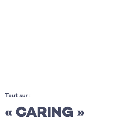
L’agence
Tout sur :
« CARING »
Les projets
Les actualités