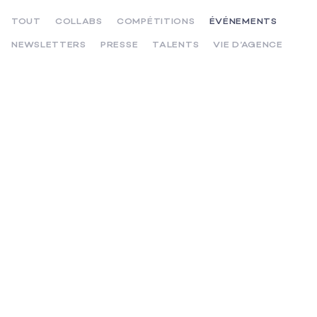
TOUT
COLLABS
COMPÉTITIONS
ÉVÉNEMENTS
NEWSLETTERS
PRESSE
TALENTS
VIE D’AGENCE
28 JUIN 2022 - ÉVÉNEMENTS
J’AI UN POTE DANS LA COM FÊTE SES 10 ANS