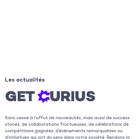
Les actualités
GET

C
URIUS
L’agence
Les projets
Sans cesse à l’affut de nouveautés, mais aussi de success
stories, de collaborations fructueuses, de célébrations de
Les actualités
compétitions gagnées, d’événements remarquables ou
d’initiatives qui ont du sens dans notre société. Rendons la