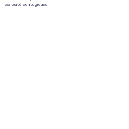
L’équipe
curiosité contagieuse.
Contact